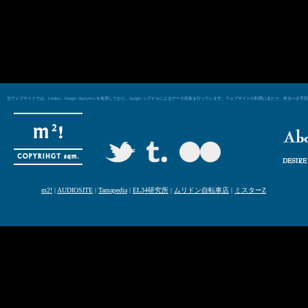
当ウェブサイトでは、Cookie、Google Analytics を使用しており、Google シグナルによるデータ収集を行っています。ウェブサイトの利用にあた
m2!
|
AUDIOSITE
|
Tamapedia
|
EL34研究所
|
ムリドン自転車店
|
ミスターZ