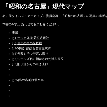
「昭和の名古屋」現代マップ
名古屋タイムズ・アーカイブス委員会著、「昭和の名古屋」の写真の場所
本書の写真とあわせてお楽しみください。
表紙
[p1]ラジオ体操 若宮八幡社
[p3]焦土の中の松坂屋
[p4-5]焼け跡残る名古屋駅前
[p6]復興を待つ若宮八幡社
[p7]シールズ戦に招待された戦災孤児
[p8]旧ソ連からの引き上げ
[p25]私の名前は散水車