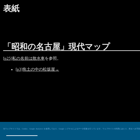
表紙
「昭和の名古屋」現代マップ
[p25]私の名前は散水車
を参照。
[p3]焦土の中の松坂屋→
当ウェブサイトでは、Cookie、Google Analytics を使用しており、Google シグナルによるデータ収集を行っています。ウェブサイトの利用にあた