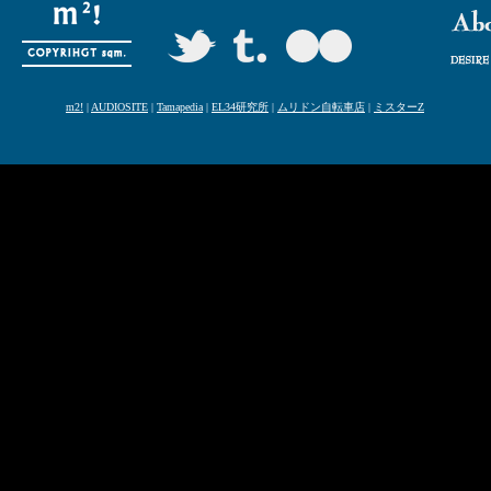
m2!
|
AUDIOSITE
|
Tamapedia
|
EL34研究所
|
ムリドン自転車店
|
ミスターZ