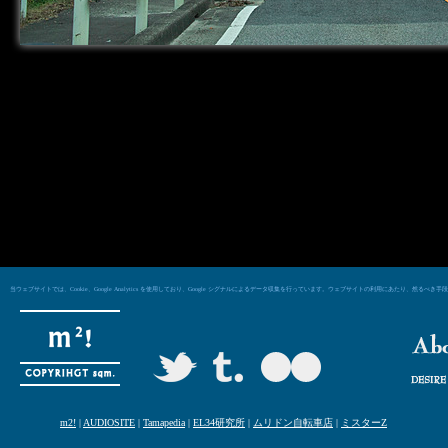
当ウェブサイトでは、Cookie、Google Analytics を使用しており、Google シグナルによるデータ収集を行っています。ウェブサイトの利用にあた
m2!
|
AUDIOSITE
|
Tamapedia
|
EL34研究所
|
ムリドン自転車店
|
ミスターZ