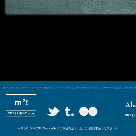
当ウェブサイトでは、Cookie、Google Analytics を使用しており、Google シグナルによるデータ収集を行っています。ウェブサイトの利用にあた
m2!
|
AUDIOSITE
|
Tamapedia
|
EL34研究所
|
ムリドン自転車店
|
ミスターZ