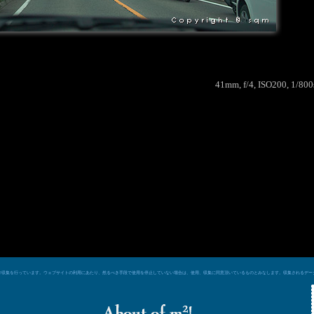
41mm, f/4, ISO200, 1/80
e シグナルによるデータ収集を行っています。ウェブサイトの利用にあたり、然るべき手段で使用を停止していない場合は、使用、収集に同意頂いているものとみなします。収集される