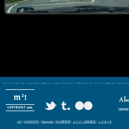
当ウェブサイトでは、Cookie、Google Analytics を使用しており、Google シグナルによるデータ収集を行っています。ウェブサイトの利用にあた
m2!
|
AUDIOSITE
|
Tamapedia
|
EL34研究所
|
ムリドン自転車店
|
ミスターZ