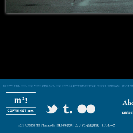
当ウェブサイトでは、Cookie、Google Analytics を使用しており、Google シグナルによるデータ収集を行っています。ウェブサイトの利用にあた
m2!
|
AUDIOSITE
|
Tamapedia
|
EL34研究所
|
ムリドン自転車店
|
ミスターZ