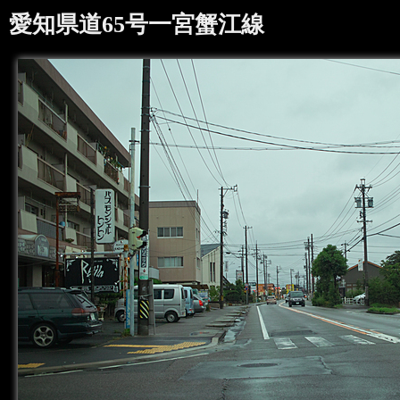
愛知県道65号一宮蟹江線