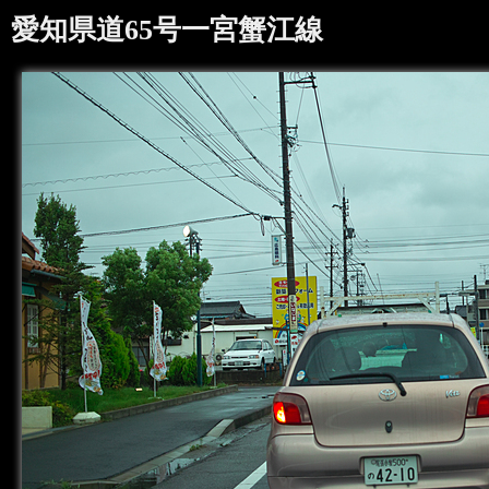
愛知県道65号一宮蟹江線