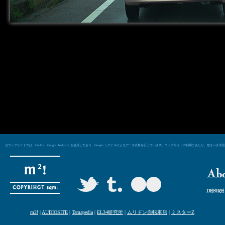
当ウェブサイトでは、Cookie、Google Analytics を使用しており、Google シグナルによるデータ収集を行っています。ウェブサイトの利用にあた
m2!
|
AUDIOSITE
|
Tamapedia
|
EL34研究所
|
ムリドン自転車店
|
ミスターZ