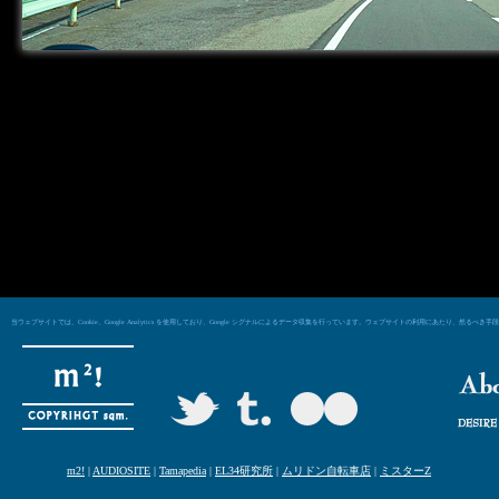
当ウェブサイトでは、Cookie、Google Analytics を使用しており、Google シグナルによるデータ収集を行っています。ウェブサイトの利用にあた
m2!
|
AUDIOSITE
|
Tamapedia
|
EL34研究所
|
ムリドン自転車店
|
ミスターZ