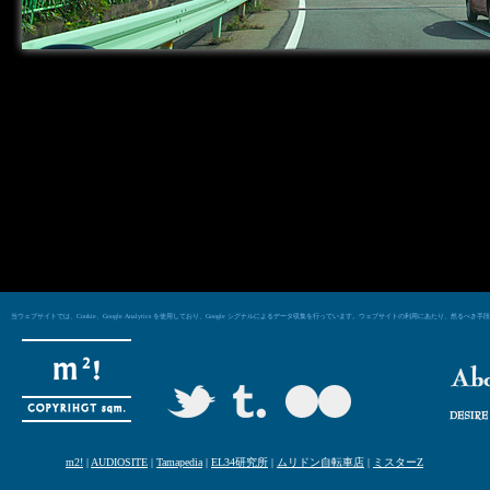
当ウェブサイトでは、Cookie、Google Analytics を使用しており、Google シグナルによるデータ収集を行っています。ウェブサイトの利用にあた
m2!
|
AUDIOSITE
|
Tamapedia
|
EL34研究所
|
ムリドン自転車店
|
ミスターZ