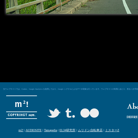
当ウェブサイトでは、Cookie、Google Analytics を使用しており、Google シグナルによるデータ収集を行っています。ウェブサイトの利用にあた
m2!
|
AUDIOSITE
|
Tamapedia
|
EL34研究所
|
ムリドン自転車店
|
ミスターZ