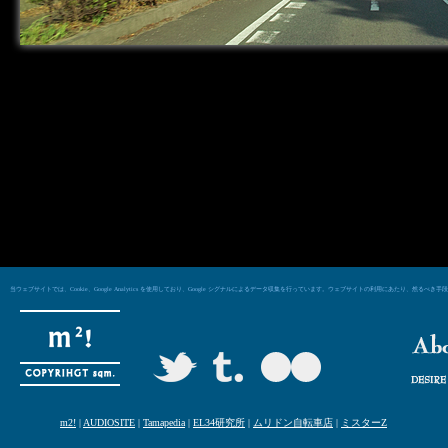
当ウェブサイトでは、Cookie、Google Analytics を使用しており、Google シグナルによるデータ収集を行っています。ウェブサイトの利用にあた
m2!
|
AUDIOSITE
|
Tamapedia
|
EL34研究所
|
ムリドン自転車店
|
ミスターZ