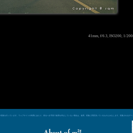
41mm, f/6.3, ISO200, 1/20
e シグナルによるデータ収集を行っています。ウェブサイトの利用にあたり、然るべき手段で使用を停止していない場合は、使用、収集に同意頂いているものとみなします。収集される