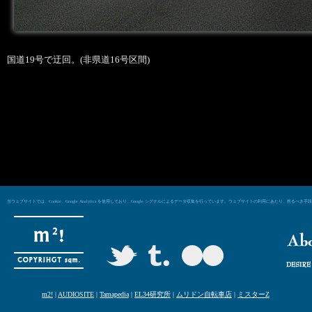
国道19号で迂回。(非県道16号区間)
当ウェブサイトでは、Cookie、Google Analytics を使用しており、Google シグナルによるデータ収集を行っています。ウェブサイトの利用にあた
m2!
|
AUDIOSITE
|
Tamapedia
|
EL34研究所
|
ムリドン自転車店
|
ミスターZ