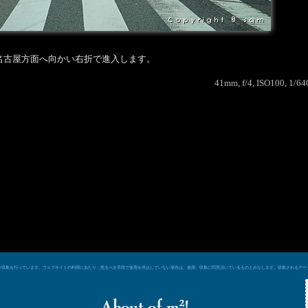
名古屋方面へ向かい右折で進入します。
41mm, f/4, ISO100, 1/64
e シグナルによるデータ収集を行っています。ウェブサイトの利用にあたり、然るべき手段で使用を停止していない場合は、使用、収集に同意頂いているものとみなします。収集される