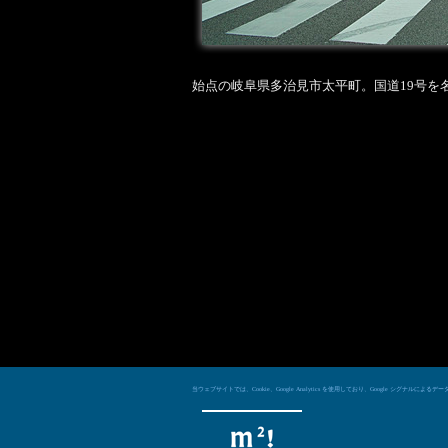
始点の岐阜県多治見市太平町。国道19号を
当ウェブサイトでは、Cookie、Google Analytics を使用しており、Googl