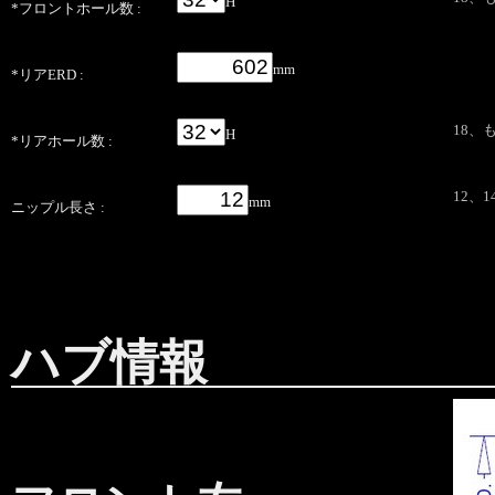
H
*フロントホール数 :
mm
*リアERD :
18、も
H
*リアホール数 :
12、1
mm
ニップル長さ :
ハブ情報