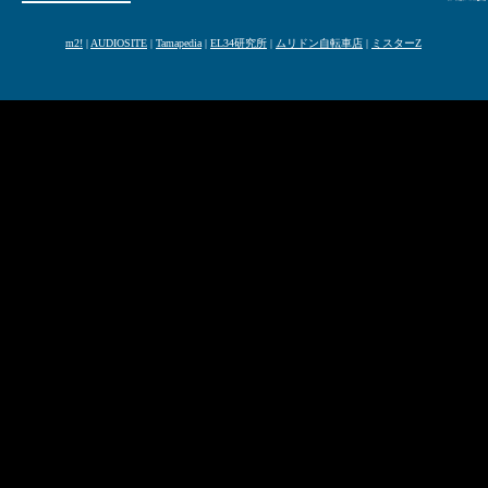
m2!
|
AUDIOSITE
|
Tamapedia
|
EL34研究所
|
ムリドン自転車店
|
ミスターZ