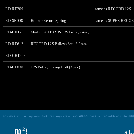
RD-RE209
same as RECORD 12S
RD-SR008
Rocker Return Spring
same as SUPER RECOR
RD-CH1200
Medium CHORUS 12S Pulleys Assy.
RD-RE612
RECORD 12S Pulleys Set - 8.0mm
RD-CH1203
RD-CE030
12S Pulley Fixing Bolt (2 pcs)
当ウェブサイトでは、Cookie、Google Analytics を使用しており、Google シグナルによるデータ収集を行っています。ウェブサイトの利用にあた