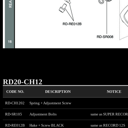
RD20-CH12
CODE NO.
DESCRIPTION
NOTICE
RD-CH1202
Spring + Adjustment Screw
RD-SR105
Adjustment Bolts
same as SUPER RECOR
RD-RE012B
Hake + Screw BLACK
same as RECORD 12S