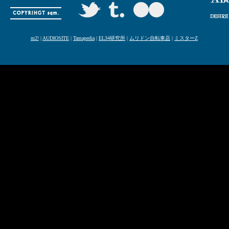
m2!
|
AUDIOSITE
|
Tamapedia
|
EL34研究所
|
ムリドン自転車店
|
ミスターZ