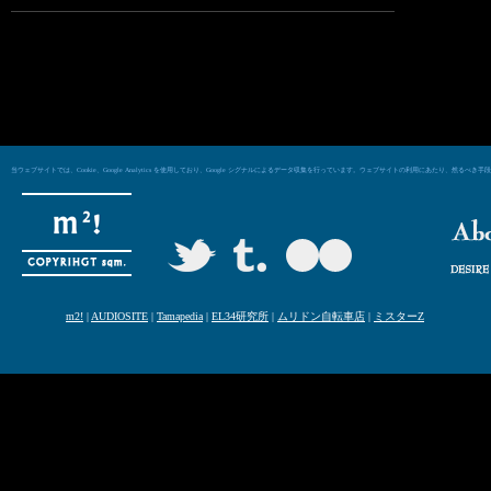
当ウェブサイトでは、Cookie、Google Analytics を使用しており、Google シグナルによるデータ収集を行っています。ウェブサイトの利用にあた
m2!
|
AUDIOSITE
|
Tamapedia
|
EL34研究所
|
ムリドン自転車店
|
ミスターZ