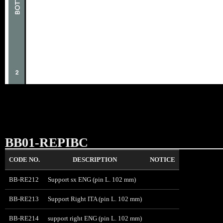
BB01-REPIBC
CODE NO.
DESCRIPTION
NOTICE
BB-RE212
Support sx ENG (pin L. 102 mm)
BB-RE213
Support Right ITA (pin L. 102 mm)
BB-RE214
support right ENG (pin L. 102 mm)