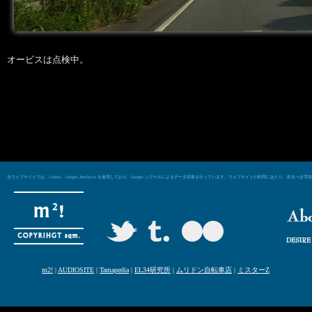
オービスは点検中。
当ウェブサイトでは、Cookie、Google Analytics を使用しており、Google シグナルによるデータ収集を行っています。ウェブサイトの利用にあた
m2!
|
AUDIOSITE
|
Tamapedia
|
EL34研究所
|
ムリドン自転車店
|
ミスターZ