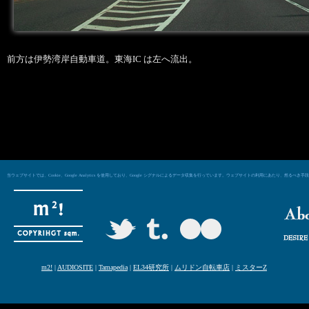
前方は伊勢湾岸自動車道。東海IC は左へ流出。
当ウェブサイトでは、Cookie、Google Analytics を使用しており、Google シグナルによるデータ収集を行っています。ウェブサイトの利用にあた
m2!
|
AUDIOSITE
|
Tamapedia
|
EL34研究所
|
ムリドン自転車店
|
ミスターZ