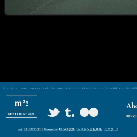
当ウェブサイトでは、Cookie、Google Analytics を使用しており、Google シグナルによるデータ収集を行っています。ウェブサイトの利用にあた
m2!
|
AUDIOSITE
|
Tamapedia
|
EL34研究所
|
ムリドン自転車店
|
ミスターZ