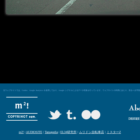
当ウェブサイトでは、Cookie、Google Analytics を使用しており、Google シグナルによるデータ収集を行っています。ウェブサイトの利用にあた
m2!
|
AUDIOSITE
|
Tamapedia
|
EL34研究所
|
ムリドン自転車店
|
ミスターZ