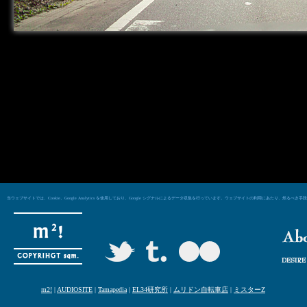
当ウェブサイトでは、Cookie、Google Analytics を使用しており、Google シグナルによるデータ収集を行っています。ウェブサイトの利用にあた
m2!
|
AUDIOSITE
|
Tamapedia
|
EL34研究所
|
ムリドン自転車店
|
ミスターZ