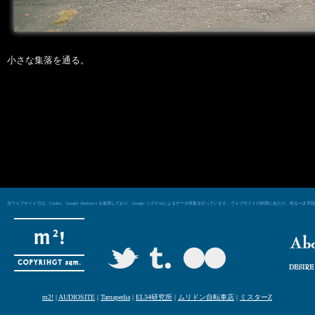
小さな集落を通る。
当ウェブサイトでは、Cookie、Google Analytics を使用しており、Google シグナルによるデータ収集を行っています。ウェブサイトの利用にあた
m2!
|
AUDIOSITE
|
Tamapedia
|
EL34研究所
|
ムリドン自転車店
|
ミスターZ