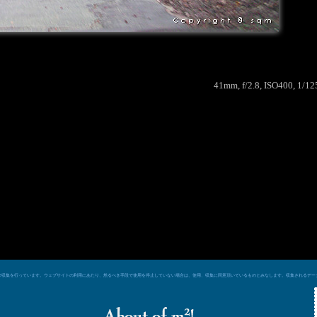
41mm, f/2.8, ISO400, 1/12
e シグナルによるデータ収集を行っています。ウェブサイトの利用にあたり、然るべき手段で使用を停止していない場合は、使用、収集に同意頂いているものとみなします。収集される