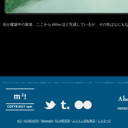
右が建築中の新道。ここから 600m ほど完成しているが、その先はなにも
当ウェブサイトでは、Cookie、Google Analytics を使用しており、Google シグナルによるデータ収集を行っています。ウェブサイトの利用にあた
m2!
|
AUDIOSITE
|
Tamapedia
|
EL34研究所
|
ムリドン自転車店
|
ミスターZ