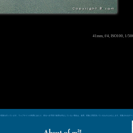
41mm, f/4, ISO100, 1/50
e シグナルによるデータ収集を行っています。ウェブサイトの利用にあたり、然るべき手段で使用を停止していない場合は、使用、収集に同意頂いているものとみなします。収集される