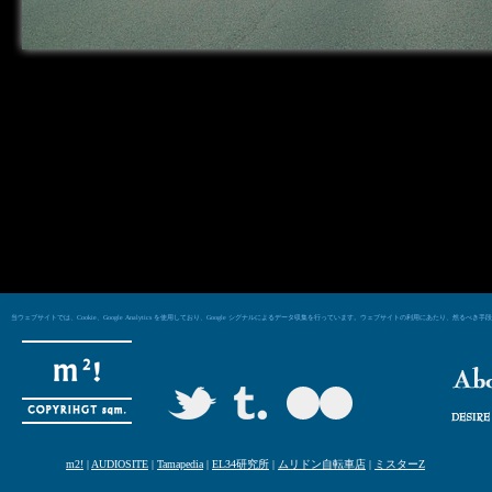
当ウェブサイトでは、Cookie、Google Analytics を使用しており、Google シグナルによるデータ収集を行っています。ウェブサイトの利用にあた
m2!
|
AUDIOSITE
|
Tamapedia
|
EL34研究所
|
ムリドン自転車店
|
ミスターZ