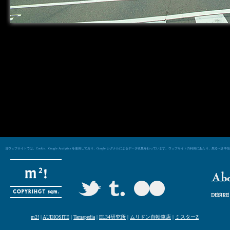
当ウェブサイトでは、Cookie、Google Analytics を使用しており、Google シグナルによるデータ収集を行っています。ウェブサイトの利用にあた
m2!
|
AUDIOSITE
|
Tamapedia
|
EL34研究所
|
ムリドン自転車店
|
ミスターZ