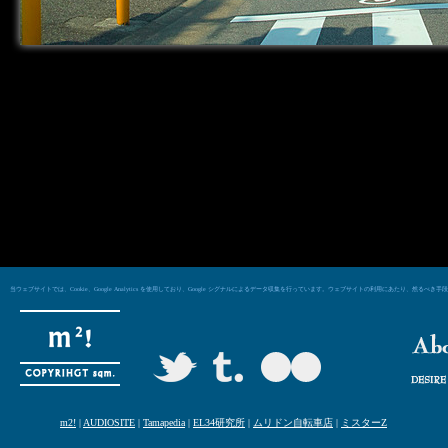
当ウェブサイトでは、Cookie、Google Analytics を使用しており、Google シグナルによるデータ収集を行っています。ウェブサイトの利用にあた
m2!
|
AUDIOSITE
|
Tamapedia
|
EL34研究所
|
ムリドン自転車店
|
ミスターZ