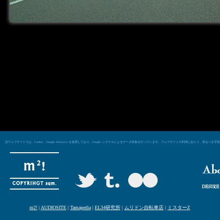
当ウェブサイトでは、Cookie、Google Analytics を使用しており、Google シグナルによるデータ収集を行っています。ウェブサイトの利用にあた
m2!
|
AUDIOSITE
|
Tamapedia
|
EL34研究所
|
ムリドン自転車店
|
ミスターZ