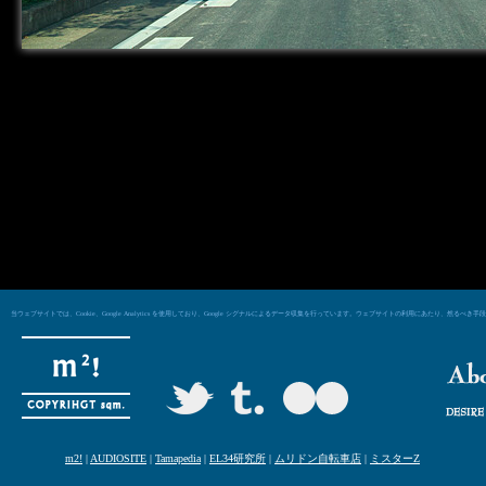
当ウェブサイトでは、Cookie、Google Analytics を使用しており、Google シグナルによるデータ収集を行っています。ウェブサイトの利用にあた
m2!
|
AUDIOSITE
|
Tamapedia
|
EL34研究所
|
ムリドン自転車店
|
ミスターZ