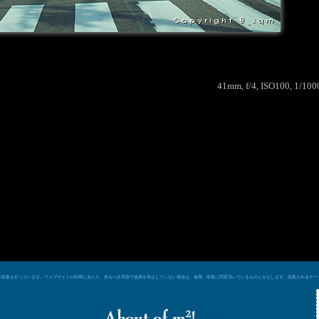
41mm, f/4, ISO100, 1/100
e シグナルによるデータ収集を行っています。ウェブサイトの利用にあたり、然るべき手段で使用を停止していない場合は、使用、収集に同意頂いているものとみなします。収集される