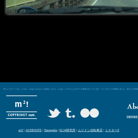
当ウェブサイトでは、Cookie、Google Analytics を使用しており、Google シグナルによるデータ収集を行っています。ウェブサイトの利用にあた
m2!
|
AUDIOSITE
|
Tamapedia
|
EL34研究所
|
ムリドン自転車店
|
ミスターZ