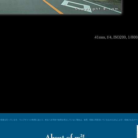
41mm, f/4, ISO200, 1/80
e シグナルによるデータ収集を行っています。ウェブサイトの利用にあたり、然るべき手段で使用を停止していない場合は、使用、収集に同意頂いているものとみなします。収集される