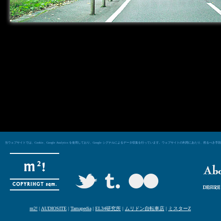
当ウェブサイトでは、Cookie、Google Analytics を使用しており、Google シグナルによるデータ収集を行っています。ウェブサイトの利用にあた
m2!
|
AUDIOSITE
|
Tamapedia
|
EL34研究所
|
ムリドン自転車店
|
ミスターZ