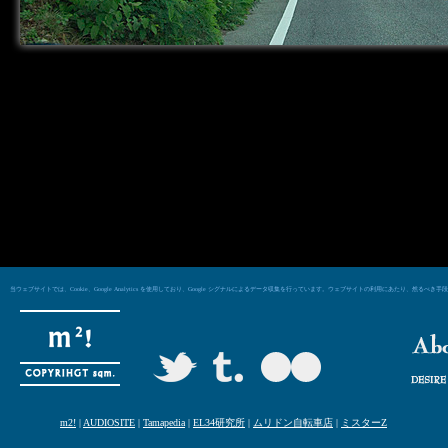
当ウェブサイトでは、Cookie、Google Analytics を使用しており、Google シグナルによるデータ収集を行っています。ウェブサイトの利用にあた
m2!
|
AUDIOSITE
|
Tamapedia
|
EL34研究所
|
ムリドン自転車店
|
ミスターZ