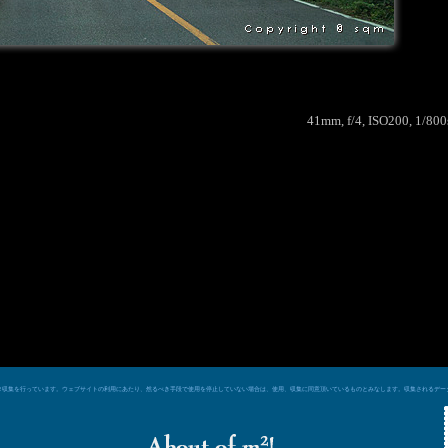
41mm, f/4, ISO200, 1/80
e シグナルによるデータ収集を行っています。ウェブサイトの利用にあたり、然るべき手段で使用を停止していない場合は、使用、収集に同意頂いているものとみなします。収集される