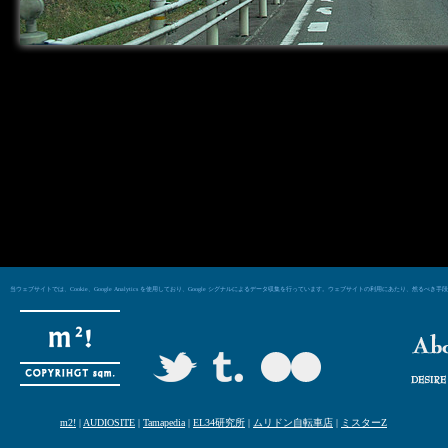
当ウェブサイトでは、Cookie、Google Analytics を使用しており、Google シグナルによるデータ収集を行っています。ウェブサイトの利用にあた
m2!
|
AUDIOSITE
|
Tamapedia
|
EL34研究所
|
ムリドン自転車店
|
ミスターZ