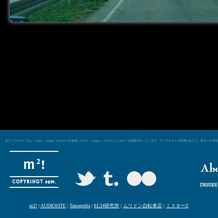
当ウェブサイトでは、Cookie、Google Analytics を使用しており、Google シグナルによるデータ収集を行っています。ウェブサイトの利用にあた
m2!
|
AUDIOSITE
|
Tamapedia
|
EL34研究所
|
ムリドン自転車店
|
ミスターZ