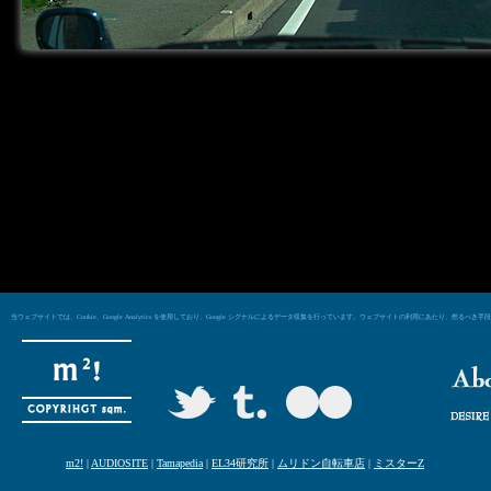
当ウェブサイトでは、Cookie、Google Analytics を使用しており、Google シグナルによるデータ収集を行っています。ウェブサイトの利用にあた
m2!
|
AUDIOSITE
|
Tamapedia
|
EL34研究所
|
ムリドン自転車店
|
ミスターZ