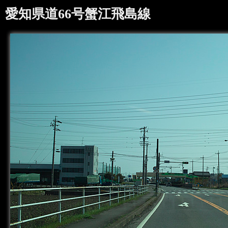
愛知県道66号蟹江飛島線