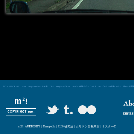
当ウェブサイトでは、Cookie、Google Analytics を使用しており、Google シグナルによるデータ収集を行っています。ウェブサイトの利用にあた
m2!
|
AUDIOSITE
|
Tamapedia
|
EL34研究所
|
ムリドン自転車店
|
ミスターZ