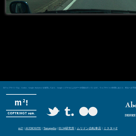
当ウェブサイトでは、Cookie、Google Analytics を使用しており、Google シグナルによるデータ収集を行っています。ウェブサイトの利用にあた
m2!
|
AUDIOSITE
|
Tamapedia
|
EL34研究所
|
ムリドン自転車店
|
ミスターZ