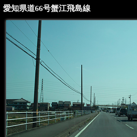
愛知県道66号蟹江飛島線