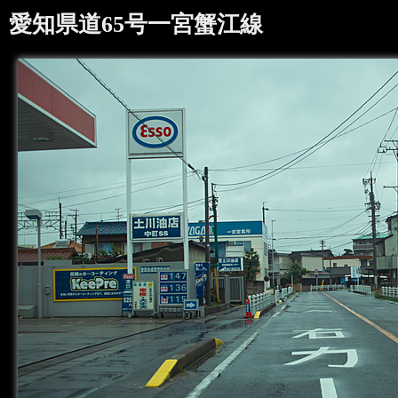
愛知県道65号一宮蟹江線