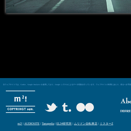
当ウェブサイトでは、Cookie、Google Analytics を使用しており、Google シグナルによるデータ収集を行っています。ウェブサイトの利用にあた
m2!
|
AUDIOSITE
|
Tamapedia
|
EL34研究所
|
ムリドン自転車店
|
ミスターZ