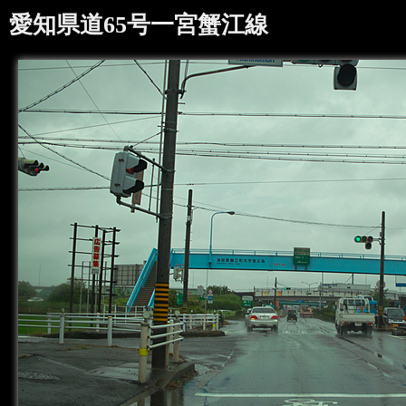
愛知県道65号一宮蟹江線