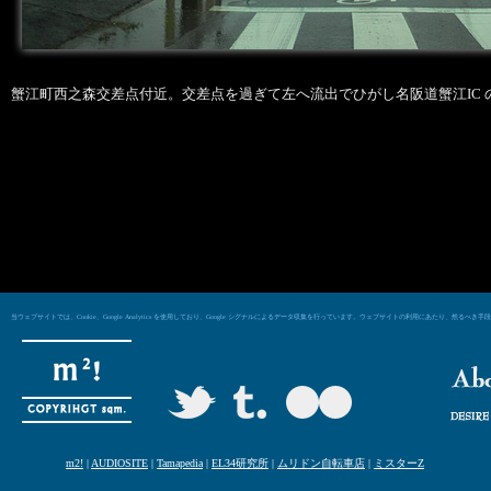
蟹江町西之森交差点付近。交差点を過ぎて左へ流出でひがし名阪道蟹江IC 
当ウェブサイトでは、Cookie、Google Analytics を使用しており、Google シグナルによるデータ収集を行っています。ウェブサイトの利用にあた
m2!
|
AUDIOSITE
|
Tamapedia
|
EL34研究所
|
ムリドン自転車店
|
ミスターZ