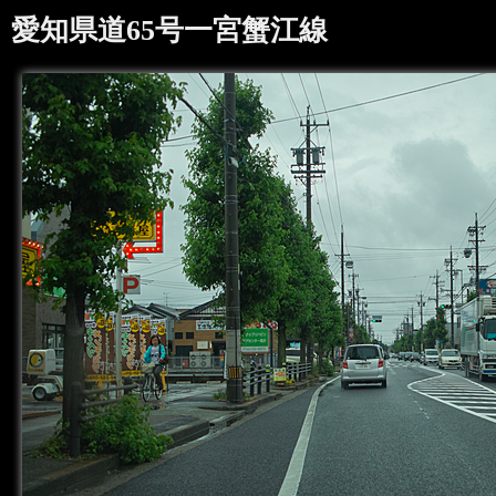
愛知県道65号一宮蟹江線