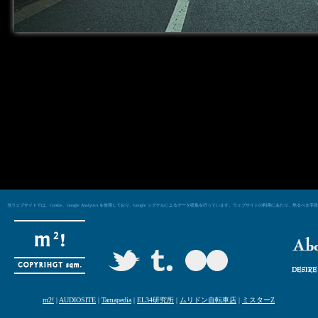
当ウェブサイトでは、Cookie、Google Analytics を使用しており、Google シグナルによるデータ収集を行っています。ウェブサイトの利用にあた
m2!
|
AUDIOSITE
|
Tamapedia
|
EL34研究所
|
ムリドン自転車店
|
ミスターZ