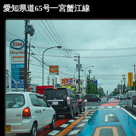
愛知県道65号一宮蟹江線