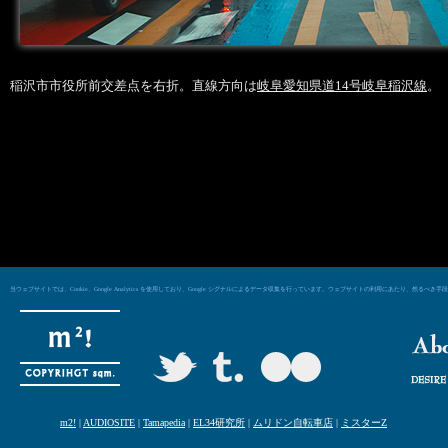
稲沢市市役所前交差点を右折。直線方向は
岐阜愛知県道14号岐阜稲沢線
。
当ウェブサイトでは、Cookie、Google Analytics を使用しており、Google シグナルによるデータ収集を行っています。ウェブサイトの利用にあた
m2!
|
AUDIOSITE
|
Tamapedia
|
EL34研究所
|
ムリドン自転車店
|
ミスターZ