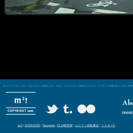
当ウェブサイトでは、Cookie、Google Analytics を使用しており、Google シグナルによるデータ収集を行っています。ウェブサイトの利用にあた
m2!
|
AUDIOSITE
|
Tamapedia
|
EL34研究所
|
ムリドン自転車店
|
ミスターZ