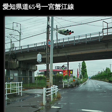
愛知県道65号一宮蟹江線