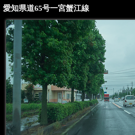
愛知県道65号一宮蟹江線