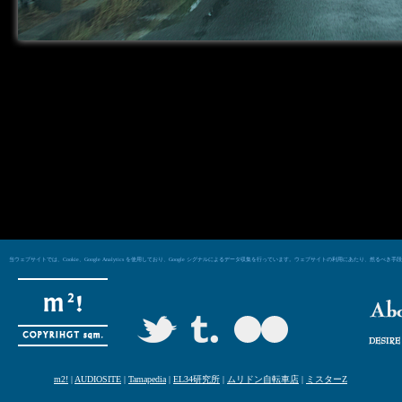
当ウェブサイトでは、Cookie、Google Analytics を使用しており、Google シグナルによるデータ収集を行っています。ウェブサイトの利用にあた
m2!
|
AUDIOSITE
|
Tamapedia
|
EL34研究所
|
ムリドン自転車店
|
ミスターZ