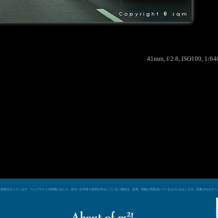
41mm, f/2.8, ISO100, 1/64
e シグナルによるデータ収集を行っています。ウェブサイトの利用にあたり、然るべき手段で使用を停止していない場合は、使用、収集に同意頂いているものとみなします。収集される